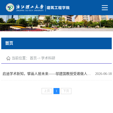
首页
当前位置：
首页
->
学术科研
启迪学术新知，擘画人居未来——邬建国教授受邀做人居环境科学讲坛首讲报告
2026-06-18
上页
1
下页