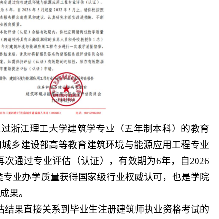
通过浙江理工大学
建筑学
专业
（五年制本科）
的
教育
和城乡
建设部
高等教育建筑环境与能源应用工程专业
再次
通过专业评估（认证）
，
有效期为
6年，自2026
类
专业办学质量获得国家级行业权威认可
，
也是学院
成果
。
估结果直接关系到毕业生注册建筑师执业资格考试的