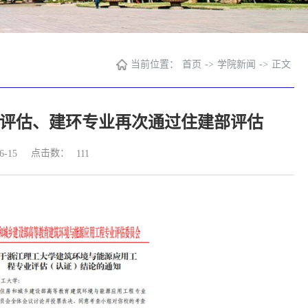
当前位置：
首页
->
学院新闻
->
正文
评估、建环专业再次通过住建部评估
点击数：
-15
111