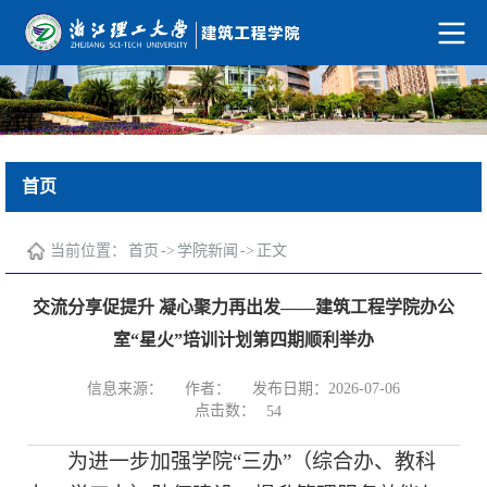
首页
当前位置：
首页
->
学院新闻
->
正文
交流分享促提升 凝心聚力再出发——建筑工程学院办公
室“星火”培训计划第四期顺利举办
信息来源：
作者：
发布日期：2026-07-06
点击数：
54
为进一步加强学院
“三办”（综合办、教科