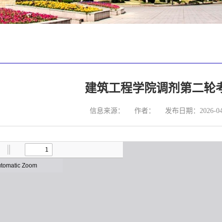
建筑工程学院调剂第二轮
信息来源：
作者：
发布日期：2026-04