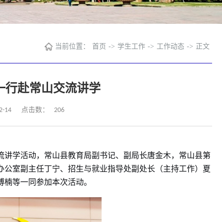
当前位置：
首页
->
学生工作
->
工作动态
->
正文
一行赴常山交流讲学
206
-14
点击数：
流讲学活动，常山县教育局副书记、副局长唐金木，常山县第
办公室副主任丁宁、招生与就业指导处副处长（主持工作）夏
博楠等一同参加本次活动。