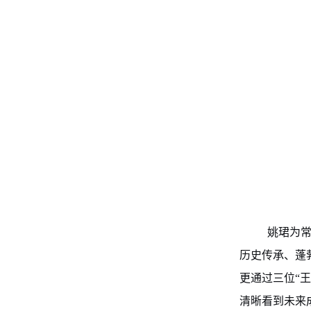
姚珺为常
历史传承、蓬
更通过三位“
清晰看到未来