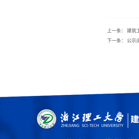
上一条：
建筑
下一条：
公示