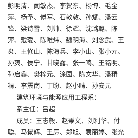
彭明清、闻敏杰、李贺东、杨博、毛金
萍、杨予、傅军、石敦敦、孙斌、潘云
锋、梁诗雪、刘帅、徐辉、沈璐璐、陈
萍、戴璐、陈唯炜、魏明海、刘念武、王
炎、王修山、陈海兵、李小山、张小元、
孙爽、侯宁、甘晓露、张一鸣、王铭明、
孙启鑫、樊梓元、涂园、陈文华、潘精
精、李震南、丁盼、赵小晴、孙安元
建筑环境与能源应用工程系：
系主任：吕超
成员：王志毅、赵秉文、刘利华、付
聪、马景辉、王厉、郑旭、袁丽婷、张光